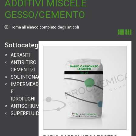
ADDITIVI MISCELE
GESSO/CEMENTO
Torna all'elenco completo degli articoli
Sottocategorie:
AERANTI
ANTIRITIRO
CEMENTIZI
SOL.INTONACI/RASANTI/STUCCHI
IMPERMEABILIZZANTI
E
IDROFUGHI
ANTISCHIUMA
SUPERFLUIDIFICANTI