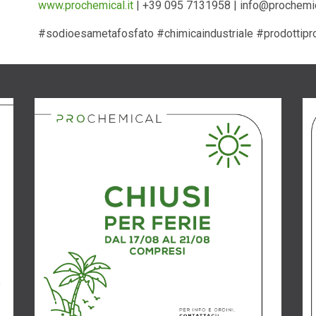
www.prochemical.it
| +39 095 7131958 |
info@prochemic
#sodioesametafosfato #chimicaindustriale #prodottiprof