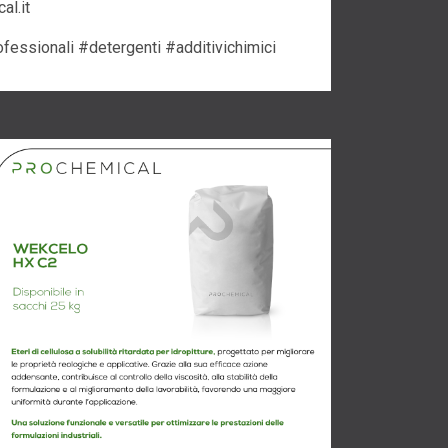
al.it
essionali #detergenti #additivichimici