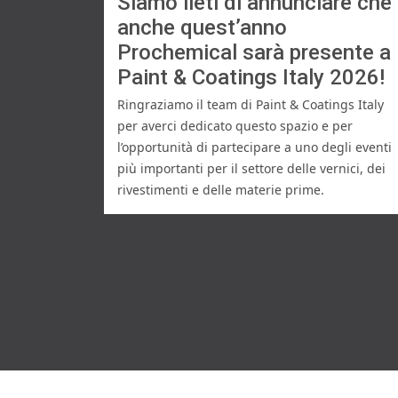
Siamo lieti di annunciare che
anche quest’anno
Prochemical sarà presente a
Paint & Coatings Italy 2026!
Ringraziamo il team di Paint & Coatings Italy 
per averci dedicato questo spazio e per 
l’opportunità di partecipare a uno degli eventi 
più importanti per il settore delle vernici, dei 
rivestimenti e delle materie prime.