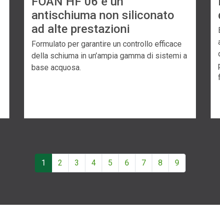
FOAN HF 06 è un
antischiuma non siliconato
ad alte prestazioni
Formulato per garantire un controllo efficace
della schiuma in un’ampia gamma di sistemi a
base acquosa.
1
2
3
4
5
6
7
8
9