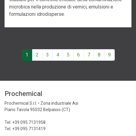
microbica nella produzione di vernici, emulsioni e
formulazioni idrodisperse.
1
2
3
4
5
6
7
8
9
Prochemical
Prochemical S.r.l. • Zona industriale Asi
Piano Tavola 95032 Belpasso (CT)
Tel. +39.095.7131958
Tel. +39.095.7131419