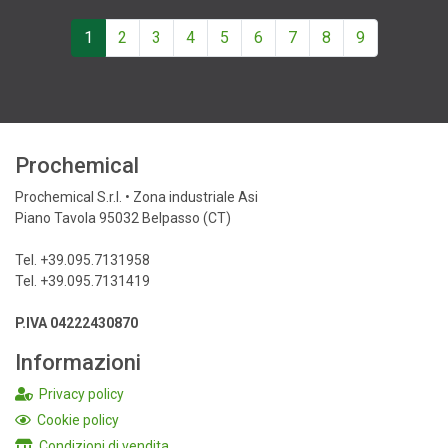
1
2
3
4
5
6
7
8
9
Prochemical
Prochemical S.r.l. • Zona industriale Asi
Piano Tavola 95032 Belpasso (CT)
Tel. +39.095.7131958
Tel. +39.095.7131419
P.IVA 04222430870
Informazioni
Privacy policy
Cookie policy
Condizioni di vendita