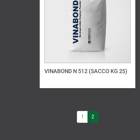
VINABOND N 512 (SACCO KG 25)
1
2